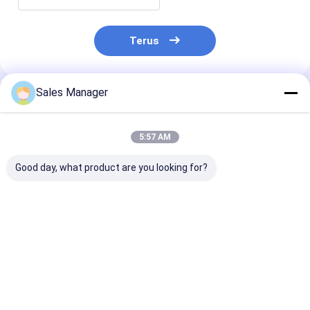
Terus
Sales Manager
Rekomendasi Produk
5:57 AM
Good day, what product are you looking for?
Modul Pencitraan
Modul Kamera
Inti Kamera M
Termal 320x256
Termal MWIR Dingin
MWIR Sensitiv
30μm
GAVIN615B
Tinggi Dengan
Papan Kedeka
Harga terbaik
Harga terbaik
Harga terb