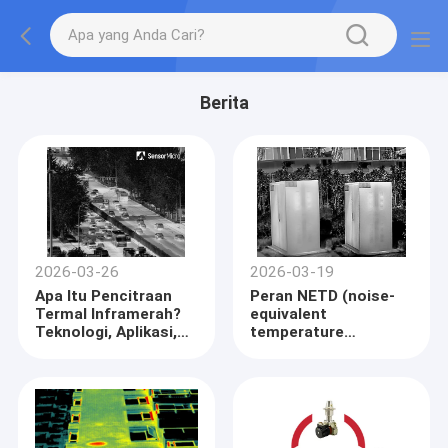
Berita
2026-03-26
2026-03-19
Apa Itu Pencitraan
Peran NETD (noise-
Termal Inframerah?
equivalent
Teknologi, Aplikasi,
temperature
dan Manfaat
difference) dalam
Dijelaskan
Kualitas Citra Termal