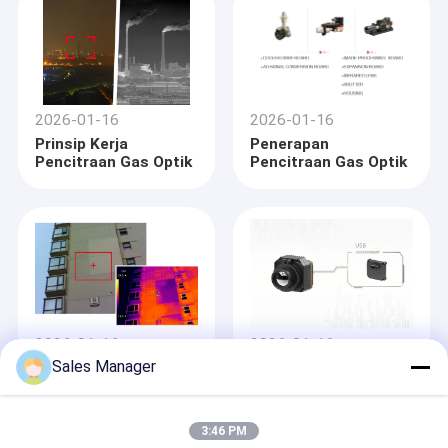
2026-01-16
2026-01-16
Prinsip Kerja
Penerapan
Pencitraan Gas Optik
Pencitraan Gas Optik
Rumah
2026-01-16
2026-01-16
Berfokus pada teknologi pencitraan termal
Sales Manager
Aplikasi Inframerah
Antarmuka Modul
inframerah,
SensorMicro berkomitmen untuk pengembangan
Produk
untuk Membangun
Termal Inframerah •
mendalam dan perbaikan terus-menerus produk inframerah dan
HVAC
USB
solusi aplikasi.
SensorMicro mengkhususkan diri dalam
Video
menyediakan portofolio produk inti yang komprehensif,
3:46 PM
termasuk detektor inframerah yang didinginkan dan tidak