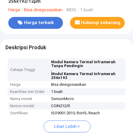
256x192/12μm
Harga：Bisa dinegosiasikan
MOQ：1 buah
Harga terbaik
Hubungi sekarang
Deskripsi Produk
Modul Kamera Termal Inframerah
Tanpa Pendingin
Cahaya Tinggi
,
Modul Kamera Termal Inframerah
256x192
Harga
Bisa dinegosiasikan
Kuantitas min Order
1 buah
Nama merek
SensorMicro
Nomor model
COIN212/R
Sertifikasi
ISO9001:2015; RoHS; Reach
Lihat Lebih