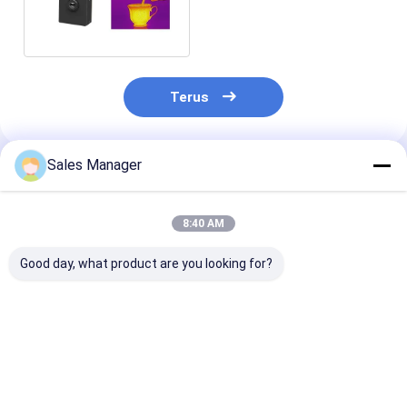
256x192/12μm
Terus
Sales Manager
Rekomendasi Produk
8:40 AM
Good day, what product are you looking for?
400x300 17μm
Inti Kamera Termal
Inti Modul Ka
Modul Kamera
Termografi FPA
Pencitraan Te
Termal Inframerah
Tanpa Pendingin
LC130 dengan
dengan Pengukuran
400x300 17um
Detektor Tanp