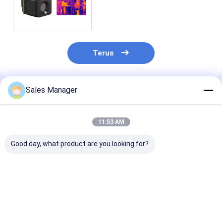
dengan Penyaringan Demam
Terus
Sales Manager
Rekomendasi Produk
11:53 AM
Good day, what product are you looking for?
400x300 17μm
Inti Kamera Termal
Inti Modul Ka
Modul Kamera
Termografi FPA
Pencitraan Te
Termal Inframerah
Tanpa Pendingin
LC130 dengan
dengan Pengukuran
400x300 17um
Detektor Tanp