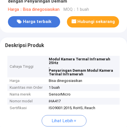
dengan Penyaringan Demam
Harga：Bisa dinegosiasikan
MOQ：1 buah
Harga terbaik
Hubungi sekarang
Deskripsi Produk
Modul Kamera Termal Inframerah
25Hz
Cahaya Tinggi
,
Penyaringan Demam Modul Kamera
Termal Inframerah
Harga
Bisa dinegosiasikan
Kuantitas min Order
1 buah
Nama merek
SensorMicro
Nomor model
iHA417
Sertifikasi
ISO9001:2015; RoHS; Reach
Lihat Lebih