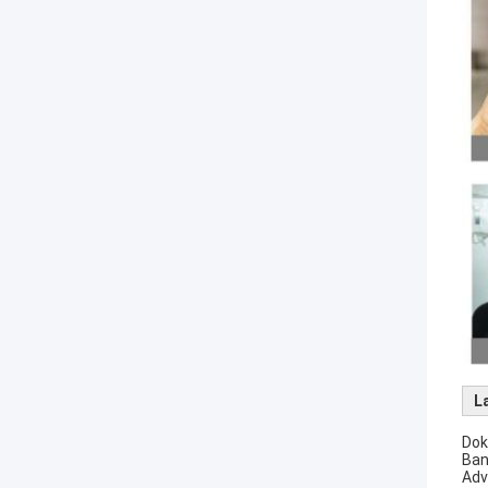
L
Dok
Ban
Adv