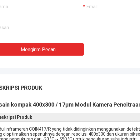
Mengirim Pesan
SKRIPSI PRODUK
sain kompak 400x300 / 17μm Modul Kamera Pencitraan
eskripsi Produk
ul inframerah COIN417/R yang tidak didinginkan menggunakan detekt
g dioptimalkan sepenuhnya dengan resolusi 400x300 dan ukuran piksel 
tang pengukuran dari -20 °C ~ 550 °C untuk pengukuran suhu industri.