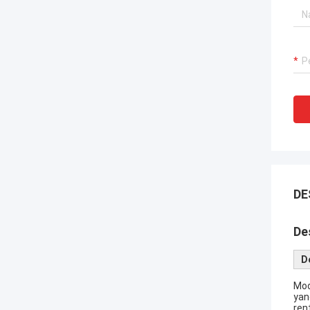
DE
De
D
Mod
yan
ren