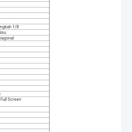
angkah 1/8
alsu
diagonal
)
Full Screen