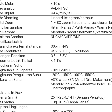
tu Mulai
≤ 10 s
eo analog
PAL/NTSC
eo Digital
RAW/YUV/BT656
de Dimming
Linear/Histogram/campur
ital Zoom
1 ~ 8X zoom terus menerus, ukuran l
pilan gambar
Hitam Panas / Putih Panas / Warna P
h Gambar
Membalik secara horizontal/vertikal/
oritma Gambar
NUC/AGC/IDE/DNR
sifikasi Listrik
armuka eksternal standar
30pin_HRS
e Komunikasi
RS232-TTL, 115200bps
gangan Pasokan
3.5 ~ 5.5V
sumsi Listrik Tipikal
< 1.1W
gukuran Suhu
gkauan suhu operasi
-10°C~50°C
gkauan Pengukuran Suhu
-20°C~150°C, 100°C~550°C
kuratan Suhu
±3°C atau ±3% (Ambil Nilai Maksimum
Mendukung ARM/Windows/Linux SDK, 
K
Thermography
akteristik Fisik
ensi (mm)
25.4x25.4x14.1 (Dengan Penutup)
at badan
13g±0,5g (Tanpa Lensa)
ptasi Lingkungan
u Operasi
-40°C ~ +70°C