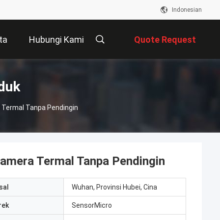
Indonesian
ta
Hubungi Kami
Quote Request
Suatu
duk
 Termal Tanpa Pendingin
amera Termal Tanpa Pendingin
sal
Wuhan, Provinsi Hubei, Cina
rek
SensorMicro