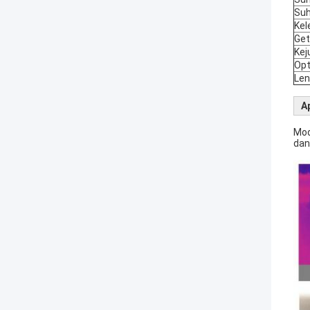
Su
Ke
Get
Kej
Opt
Len
Ap
Mod
dan