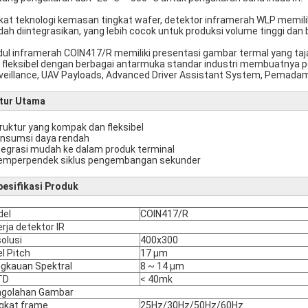
kat teknologi kemasan tingkat wafer, detektor inframerah WLP memili
ah diintegrasikan, yang lebih cocok untuk produksi volume tinggi dan 
ul inframerah COIN417/R memiliki presentasi gambar termal yang taja
 fleksibel dengan berbagai antarmuka standar industri membuatnya po
veillance, UAV Payloads, Advanced Driver Assistant System, Pemadam 
itur Utama
truktur yang kompak dan fleksibel
onsumsi daya rendah
ntegrasi mudah ke dalam produk terminal
emperpendek siklus pengembangan sekunder
pesifikasi Produk
del
COIN417/R
erja detektor IR
olusi
400x300
el Pitch
17 μm
gkauan Spektral
8 ~ 14 μm
TD
< 40mk
golahan Gambar
gkat frame
25Hz/30Hz/50Hz/60Hz