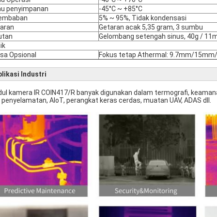
hu penyimpanan
-45°C ~ +85°C
lembaban
5% ~ 95%, Tidak kondensasi
aran
Getaran acak 5,35 gram, 3 sumbu
utan
Gelombang setengah sinus, 40g / 11ms
ik
sa Opsional
Fokus tetap Athermal: 9.7mm/15m
likasi Industri
ul kamera IR COIN417/R banyak digunakan dalam termografi, keaman
 penyelamatan, AIoT, perangkat keras cerdas, muatan UAV, ADAS dll.