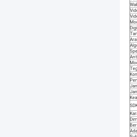
Wak
Vid
Vid
Mo
Dig
Tam
Ara
Alg
Spe
Ant
Mod
Te
Kon
Pen
Jan
Jan
Kea
SD
Kar
Dim
Ber
Ada
Suh