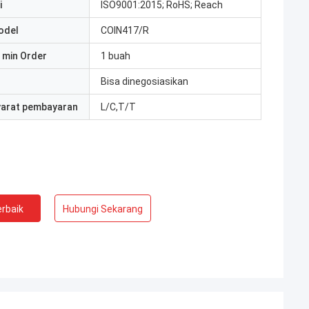
i
ISO9001:2015; RoHS; Reach
odel
COIN417/R
 min Order
1 buah
Bisa dinegosiasikan
yarat pembayaran
L/C,T/T
rbaik
Hubungi Sekarang