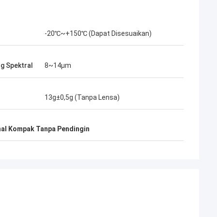
-20℃~+150℃ (Dapat Disesuaikan)
g Spektral
8~14μm
13g±0,5g (Tanpa Lensa)
mal Kompak Tanpa Pendingin