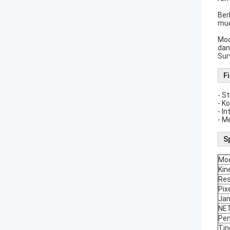
Ber
mud
Mod
dan
Sur
F
- S
- K
- I
- M
S
Mo
Kin
Res
Pix
Jan
NE
Pen
Tin