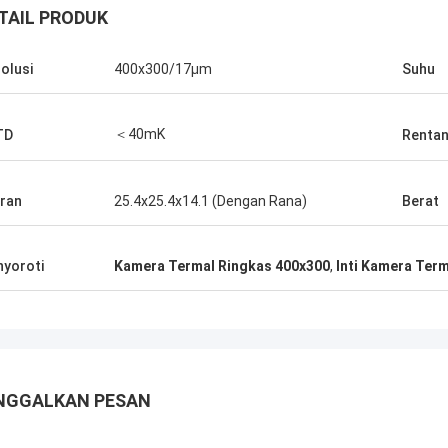
TAIL PRODUK
olusi
400x300/17μm
Suhu
＜40mK
TD
Rentan
ran
25.4x25.4x14.1 (Dengan Rana)
Berat
yoroti
Kamera Termal Ringkas 400x300
,
Inti Kamera Ter
NGGALKAN PESAN