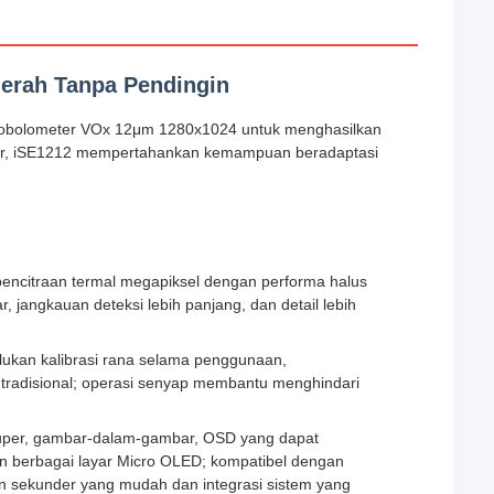
merah Tanpa Pendingin
krobolometer VOx 12μm 1280x1024 untuk menghasilkan
akhir, iSE1212 mempertahankan kemampuan beradaptasi
encitraan termal megapiksel dengan performa halus
, jangkauan deteksi lebih panjang, dan detail lebih
rlukan kalibrasi rana selama penggunaan,
radisional; operasi senyap membantu menghindari
super, gambar-dalam-gambar, OSD yang dapat
ngan berbagai layar Micro OLED; kompatibel dengan
 sekunder yang mudah dan integrasi sistem yang