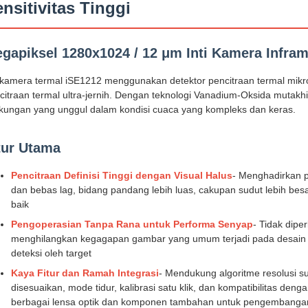
nsitivitas Tinggi
gapiksel 1280x1024 / 12 μm Inti Kamera Infra
i kamera termal iSE1212 menggunakan detektor pencitraan termal mi
citraan termal ultra-jernih. Dengan teknologi Vanadium-Oksida mut
gkungan yang unggul dalam kondisi cuaca yang kompleks dan keras.
tur Utama
Pencitraan Definisi Tinggi dengan Visual Halus
- Menghadirkan p
dan bebas lag, bidang pandang lebih luas, cakupan sudut lebih besar
baik
Pengoperasian Tanpa Rana untuk Performa Senyap
- Tidak dipe
menghilangkan kegagapan gambar yang umum terjadi pada desain t
deteksi oleh target
Kaya Fitur dan Ramah Integrasi
- Mendukung algoritme resolusi 
disesuaikan, mode tidur, kalibrasi satu klik, dan kompatibilitas de
berbagai lensa optik dan komponen tambahan untuk pengembangan