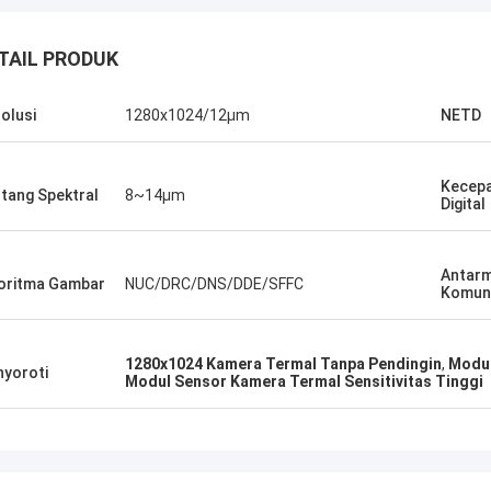
TAIL PRODUK
olusi
1280x1024/12μm
NETD
Kecepa
tang Spektral
8~14μm
Digital
Antar
oritma Gambar
NUC/DRC/DNS/DDE/SFFC
Komuni
1280x1024 Kamera Termal Tanpa Pendingin
,
Modul
yoroti
Modul Sensor Kamera Termal Sensitivitas Tinggi