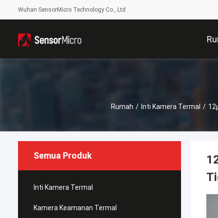
Wuhan SensorMicro Technology Co., Ltd
Ru
Rumah
/
Inti Kamera Termal
/
12μ
Semua Produk
12
Ti
Inti Kamera Termal
Kamera Keamanan Termal