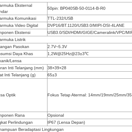
armuka Eksternal
50pin: BP040SB-50-0114-B-R0
ndar
armuka Komunikasi
TTL-232/USB
armuka Video Digital
DVP16/BT.1120/USB3.0/MIPI-DSI-4LANE
ponen Ekstensi
USB3.0/SDI/HDMI/GIGE/Cameralink/VPC/MI
armuka Listrik
angan Pasokan
2.7V~5.3V
sumsi Daya Khas
1,2W@25Hz@23±3℃
anik/Lensa
ran Inti Telanjang (mm)
38×39×28
at Inti Telanjang (g)
65±3
sa Optik
Fokus Tetap Atermal: 14mm/19mm/25mm/3
mponen Rana
Opsional
gkat Perlindungan
IP67 (Lensa Depan)
ampuan Beradaptasi Lingkungan