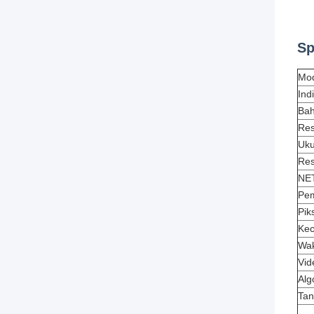
Sp
Mo
Ind
Bah
Res
Uku
Res
NET
Pe
Pik
Kec
Wak
Vid
Alg
Tan