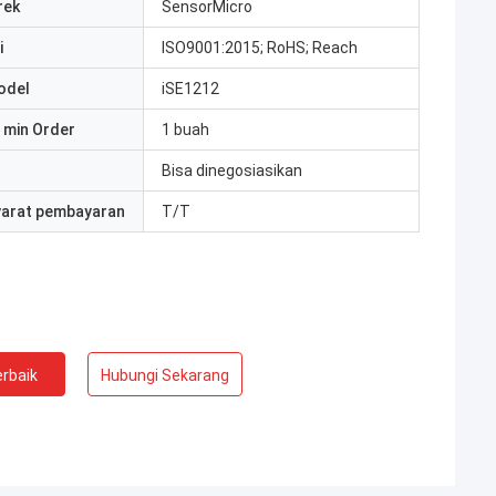
rek
SensorMicro
i
ISO9001:2015; RoHS; Reach
odel
iSE1212
 min Order
1 buah
Bisa dinegosiasikan
yarat pembayaran
T/T
rbaik
Hubungi Sekarang