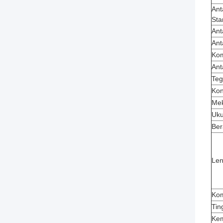
Ant
Sta
Ant
Ant
Kom
Ant
Teg
Kon
Mek
Uku
Ber
Len
Ko
Tin
Kem