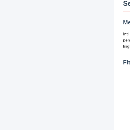
Se
Me
Int
pen
lin
Fi