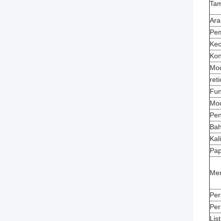
Tam
Ar
Pem
Ke
Kon
Mo
reti
Fun
Mod
Pen
Ba
Kal
Pap
Me
Per
Per
List