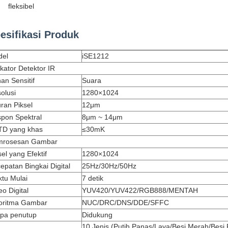
fleksibel
esifikasi Produk
del
iSE1212
ikator Detektor IR
an Sensitif
Suara
olusi
1280×1024
ran Piksel
12μm
pon Spektral
8μm ~ 14μm
D yang khas
≤30mK
mrosesan Gambar
sel yang Efektif
1280×1024
epatan Bingkai Digital
25Hz/30Hz/50Hz
tu Mulai
7 detik
eo Digital
YUV420/YUV422/RGB888/MENTAH
oritma Gambar
NUC/DRC/DNS/DDE/SFFC
pa penutup
Didukung
10 Jenis (Putih Panas/Lava/Besi Merah/Besi 