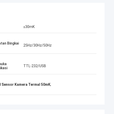
≤30mK
tan Bingkai
25Hz/30Hz/50Hz
muka
TTL-232/USB
kasi
 Sensor Kamera Termal 50mK
,