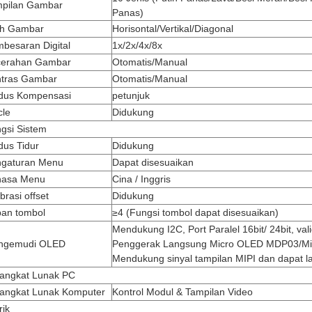
pilan Gambar
Panas)
ah Gambar
Horisontal/Vertikal/Diagonal
besaran Digital
1x/2x/4x/8x
cerahan Gambar
Otomatis/Manual
tras Gambar
Otomatis/Manual
dus Kompensasi
petunjuk
cle
Didukung
gsi Sistem
us Tidur
Didukung
gaturan Menu
Dapat disesuaikan
hasa Menu
Cina / Inggris
ibrasi offset
Didukung
an tombol
≥4 (Fungsi tombol dapat disesuaikan)
Mendukung I2C, Port Paralel 16bit/ 24bit, vali
ngemudi OLED
Penggerak Langsung Micro OLED MDP03/
Mendukung sinyal tampilan MIPI dan dapat
angkat Lunak PC
angkat Lunak Komputer
Kontrol Modul & Tampilan Video
rik