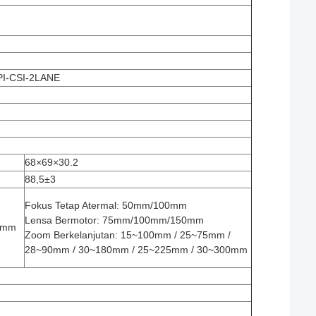
PI-CSI-2LANE
68×69×30.2
88,5±3
Fokus Tetap Atermal: 50mm/100mm
Lensa Bermotor: 75mm/100mm/150mm
5mm
Zoom Berkelanjutan: 15~100mm / 25~75mm /
28~90mm / 30~180mm / 25~225mm / 30~300mm