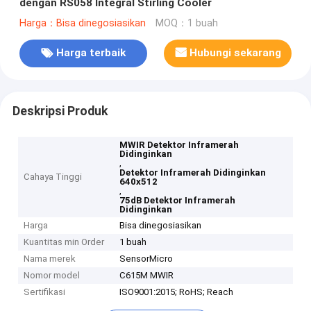
dengan RS058 Integral Stirling Cooler
Harga：Bisa dinegosiasikan
MOQ：1 buah
Harga terbaik
Hubungi sekarang
Deskripsi Produk
MWIR Detektor Inframerah
Didinginkan
,
Detektor Inframerah Didinginkan
Cahaya Tinggi
640x512
,
75dB Detektor Inframerah
Didinginkan
Harga
Bisa dinegosiasikan
Kuantitas min Order
1 buah
Nama merek
SensorMicro
Nomor model
C615M MWIR
Sertifikasi
ISO9001:2015; RoHS; Reach