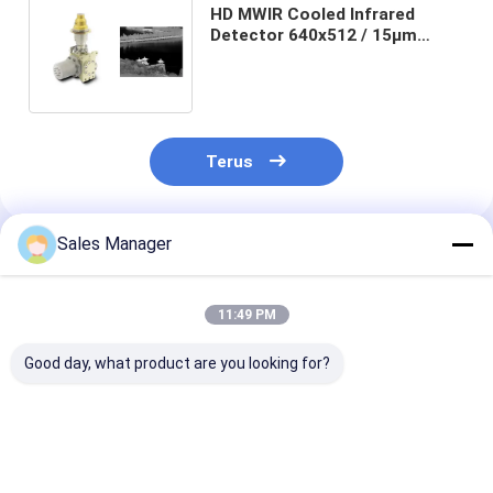
HD MWIR Cooled Infrared
Detector 640x512 / 15μm
dengan RS058 Integral Stirling
Cooler
Terus
Sales Manager
Rekomendasi Produk
11:49 PM
Good day, what product are you looking for?
320x256 30μm
HD 1280x1024
Detektor Infr
Detektor Array
Detektor IR
Didinginkan P