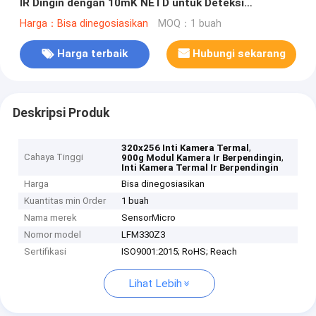
IR Dingin dengan 10mK NETD untuk Deteksi
Kebocoran Gas
Harga：Bisa dinegosiasikan
MOQ：1 buah
Harga terbaik
Hubungi sekarang
Deskripsi Produk
,
320x256 Inti Kamera Termal
Cahaya Tinggi
,
900g Modul Kamera Ir Berpendingin
Inti Kamera Termal Ir Berpendingin
Harga
Bisa dinegosiasikan
Kuantitas min Order
1 buah
Nama merek
SensorMicro
Nomor model
LFM330Z3
Sertifikasi
ISO9001:2015; RoHS; Reach
Lihat Lebih