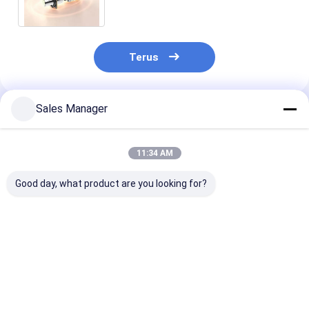
Kebocoran Gas
Terus
Sales Manager
Rekomendasi Produk
11:34 AM
Good day, what product are you looking for?
640x512 Resolusi
640x512 Resolusi
Inti Kamera T
12μm Ukuran Pixel
8μm Pixel Pitch Non-
Berpendingin 
Uncooled Thermal
invasif Diagnosis
Resolusi 320x
Camera Core dengan
Medis Infrared
dan Ukuran Pik
≤25mK NETD
Kamera Inti untuk
30µm untuk De
Harga terbaik
Harga terbaik
Harga terb
Sistem Pencitraan
Kebocoran Ga