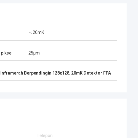
＜20mK
 piksel
25μm
 Inframerah Berpendingin 128x128
,
20mK Detektor FPA