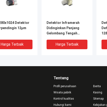
280x1024 Detektor
Detektor Inframerah
Det
erpendingin 12μm
Didinginkan Panjang
Def
Gelombang Tengah
12
640x512 15μm
De
Inf
Harga Terbaik
Harga Terbaik
Tentang
Profil perusahaan
Berita
Wisata pabrik
Kasing
Kontrol kualitas
Sitemap
Hubungi kami
Kebijakan 