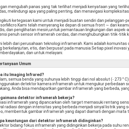
gan mengubah panas yang tak terlihat menjadi kenyataan yang terli
das, melindungi apa yang paling penting, dan menavigasi kompleksitas
gikuti ketegasan kami untuk menjadi buatan sendiri dan pelanggan-
sorMicro.Kami telah menyerang ke depan di semua front ∼ dari keam
is, dan penglihatan mesin,untuk pemantauan lingkungan dan aspek-
ensi penuh sensor inframerah cerdas, dan menghubungkan titik-titik 
i lebih dari perusahaan teknologi inframerah. Kami adalah komuni
g berkelanjutan, etis, dan berpusat pada manusia.Setiap pixel inovasi y
berdayakan, dan untuk melayani.
ertanyaan Umum
a itu Imaging Infrared?
alam, semua benda yang suhunya lebih tinggi dari nol absolut (- 273 
ggunakan detektor kamera inframerah untuk mengukur perbedaan suhu 
akang, Anda bisa mendapatkan gambar inframerah yang berbeda, yang
gaimana detektor inframerah bekerja?
iasi inframerah yang dipancarkan oleh target memasuki rentang sen
yal radiasi dengan intensitas yang berbeda menjadi sinyal listrik yang
eo, membentuk gambar inframerah yang dapat diamati dengan mata t
Apa keuntungan dari detektor inframerah didinginkan?
ektor bidang fokus inframerah yang didinginkan bekerja pada suhu rend