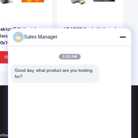
ektor IR Didinginkan
HD MWIR Cooled Infrared
inisi Tinggi
Detector 640x512 / 15μm
Sales Manager
80x1024 12μm
dengan RS058 Integral
tektor MCT Rekanan
Stirling Cooler
ramerah
Harga Terbaik
Harga Terbaik
2:20 AM
Good day, what product are you looking 
for?
Produk
Inti Kamera Termal
Kamera Keamanan Termal
Kamera Termal Drone
pribadi
Semua kategori