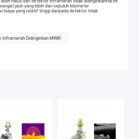
bih halus dari detektor inframerah tidak didinginkanHal ini
angat jauh yang lebih dari sepuluh kilometer
biaya yang relatif tinggi daripada detektor tidak
r Inframerah Didinginkan MWIR