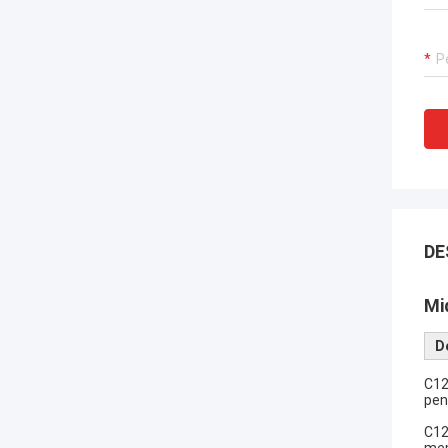
DE
Mi
D
C12
pen
C12