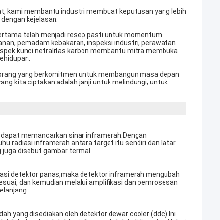
hat, kami membantu industri membuat keputusan yang lebih
 dengan kejelasan.
pertama telah menjadi resep pasti untuk momentum
anan, pemadam kebakaran, inspeksi industri, perawatan
aspek kunci netralitas karbon membantu mitra membuka
kehidupan.
tas orang yang berkomitmen untuk membangun masa depan
ang kita ciptakan adalah janji untuk melindungi, untuk
° C) dapat memancarkan sinar inframerah.Dengan
radiasi inframerah antara target itu sendiri dan latar
 juga disebut gambar termal.
sasi detektor panas,maka detektor inframerah mengubah
 sesuai, dan kemudian melalui amplifikasi dan pemrosesan
elanjang.
ah yang disediakan oleh detektor dewar cooler (ddc).Ini