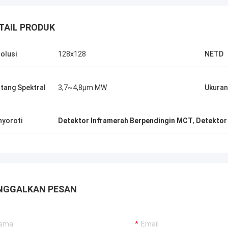
TAIL PRODUK
olusi
128x128
NETD
tang Spektral
3,7~4,8μm MW
Ukuran
yoroti
Detektor Inframerah Berpendingin MCT
,
Detektor
NGGALKAN PESAN