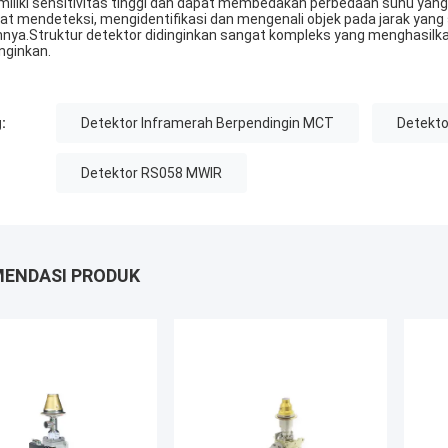
iliki sensitivitas tinggi dan dapat membedakan perbedaan suhu yang le
at mendeteksi, mengidentifikasi dan mengenali objek pada jarak yang s
hnya.Struktur detektor didinginkan sangat kompleks yang menghasilkan 
inginkan.
:
Detektor Inframerah Berpendingin MCT
Detekto
Detektor RS058 MWIR
ENDASI PRODUK