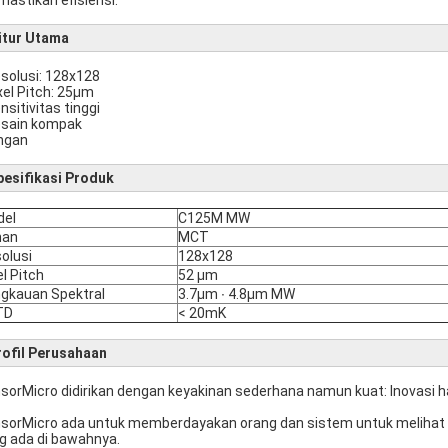
astikan efisiensi.
itur Utama
esolusi: 128x128
ixel Pitch: 25μm
nsitivitas tinggi
esain kompak
ingan
pesifikasi Produk
del
C125M MW
han
MCT
olusi
128x128
el Pitch
52 μm
gkauan Spektral
3.7μm ∙ 4.8μm MW
TD
< 20mK
rofil Perusahaan
sorMicro didirikan dengan keyakinan sederhana namun kuat: Inovasi h
sorMicro ada untuk memberdayakan orang dan sistem untuk melihat
g ada di bawahnya.