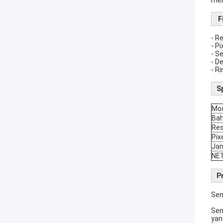
mem
F
- R
- P
- Se
- D
- R
S
Mo
Ba
Res
Pix
Jan
NE
P
Sen
Sen
yan