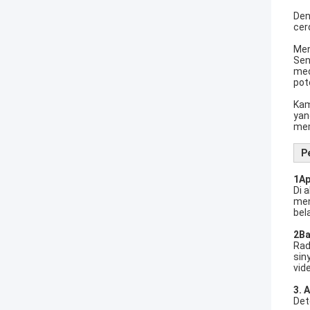
Den
cer
Men
Sen
med
pot
Kam
yan
mem
P
1Ap
Di 
men
bel
2Ba
Rad
sin
vid
3. 
Det