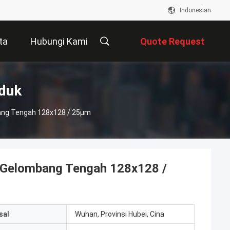
Indonesian
ta
Hubungi Kami
Quote Request
Suatu
oduk
ang Tengah 128x128 / 25μm
 Gelombang Tengah 128x128 /
sal
Wuhan, Provinsi Hubei, Cina