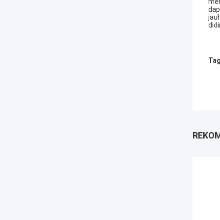
mem
dap
jau
did
Tag
REKOM