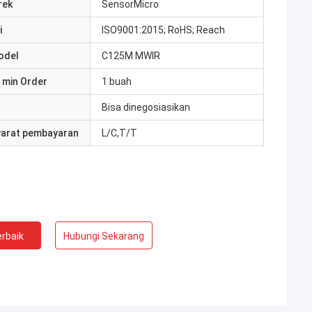
rek
SensorMicro
i
ISO9001:2015; RoHS; Reach
odel
C125M MWIR
 min Order
1 buah
Bisa dinegosiasikan
yarat pembayaran
L/C,T/T
rbaik
Hubungi Sekarang