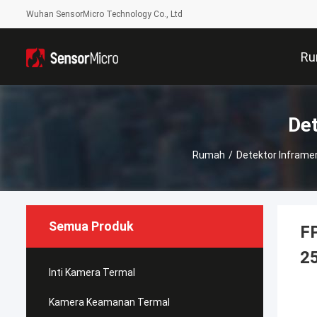
Wuhan SensorMicro Technology Co., Ltd
Ru
Det
Rumah
/
Detektor Inframe
Semua Produk
F
2
Inti Kamera Termal
Kamera Keamanan Termal