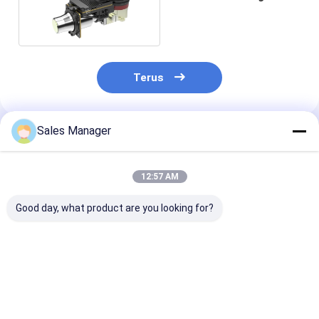
1280x1024 12μM
Terus
Sales Manager
Rekomendasi Produk
12:57 AM
Good day, what product are you looking for?
MCT Material HD
FPA MCT
Detektor Infr
MWIR Didinginkan
Didinginkan Detektor
15μM 640x512
Detektor Inframerah
Inframerah
Didinginkan U
1280x1024 12μM
Gelombang Tengah
Sistem Peman