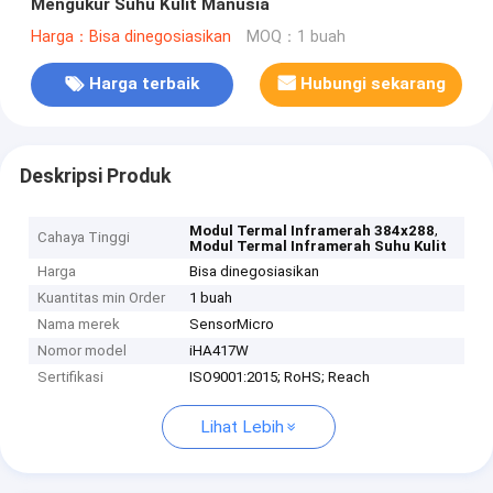
Mengukur Suhu Kulit Manusia
Harga：Bisa dinegosiasikan
MOQ：1 buah
Harga terbaik
Hubungi sekarang
Deskripsi Produk
,
Modul Termal Inframerah 384x288
Cahaya Tinggi
Modul Termal Inframerah Suhu Kulit
Harga
Bisa dinegosiasikan
Kuantitas min Order
1 buah
Nama merek
SensorMicro
Nomor model
iHA417W
Sertifikasi
ISO9001:2015; RoHS; Reach
Lihat Lebih