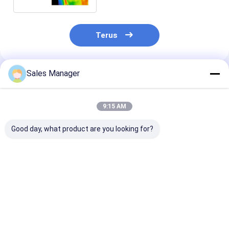
Terus
Sales Manager
Rekomendasi Produk
9:15 AM
Good day, what product are you looking for?
Inti Kamera
Modul Pencitraan
Termografi No
Inframerah
Termal Non Kontak
Kontak Modul
Pencitraan Termal
17uM Untuk
Pencitraan Te
Medis 384x288 17um
Pemeriksaan Suhu
Tanpa Pending
Tubuh Manusia
384x288 17μM
Harga terbaik
Harga terbaik
Harga terb