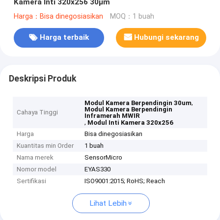
Kamera Inti 320x256 30μm
Harga：Bisa dinegosiasikan
MOQ：1 buah
Harga terbaik
Hubungi sekarang
Deskripsi Produk
,
Modul Kamera Berpendingin 30um
Modul Kamera Berpendingin
Cahaya Tinggi
Inframerah MWIR
,
Modul Inti Kamera 320x256
Harga
Bisa dinegosiasikan
Kuantitas min Order
1 buah
Nama merek
SensorMicro
Nomor model
EYAS330
Sertifikasi
ISO9001:2015; RoHS; Reach
Lihat Lebih