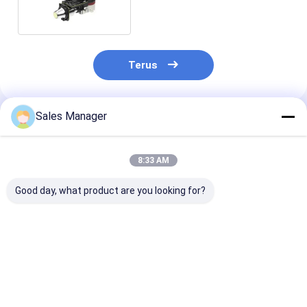
Terus
Sales Manager
Rekomendasi Produk
8:33 AM
Good day, what product are you looking for?
15μm 640x512
Termal Camera Core
Integrasi Dete
Cooled IR Detector
Cooled IR Camera
Inframerah
Integrasi Modul
Module
Berpendingin
Kamera MCT MWIR
320x256/30μm untuk
MWIR 1280x1
Deteksi Kebocoran
12μm
Harga terbaik
Harga terbaik
Harga terb