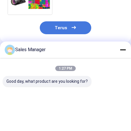
55mm
Terus
Sales Manager
Rekomendasi Produk
1:27 PM
Good day, what product are you looking for?
15μm 640x512
Termal Camera Core
Integrasi Dete
Cooled IR Detector
Cooled IR Camera
Inframerah
Integrasi Modul
Module
Berpendingin
Kamera MCT MWIR
320x256/30μm untuk
MWIR 1280x1
Deteksi Kebocoran
12μm
Harga terbaik
Harga terbaik
Harga terb