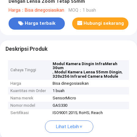
Dengan Lensa Zoom Tetap 55mm
Harga：Bisa dinegosiasikan
MOQ：1 buah
Harga terbaik
Hubungi sekarang
Deskripsi Produk
Modul Kamera Dingin InfraMerah
30um
Cahaya Tinggi
,
,
Modul Kamera Lensa 55mm Dingin
320x256 Infrared Camera Module
Harga
Bisa dinegosiasikan
Kuantitas min Order
1 buah
Nama merek
SensorMicro
Nomor model
GAS330
Sertifikasi
ISO9001:2015; RoHS; Reach
Lihat Lebih