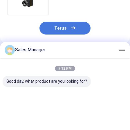
17μM Untuk Perawatan
Kesehatan
Terus
Sales Manager
Rekomendasi Produk
7:12 PM
Good day, what product are you looking for?
Kamera Termal
Penyaringan Suhu
384x288 17μM
untuk Deteksi
Tubuh Modul
Modul Termal
Demam Modul
Kamera Termal
Pendingin Unt
Termal LWIR Tidak
Tanpa Pendingin
Penyaringan 
Didinginkan
384x288 17μM
Termal Medis
Harga terbaik
Harga terbaik
Harga terb