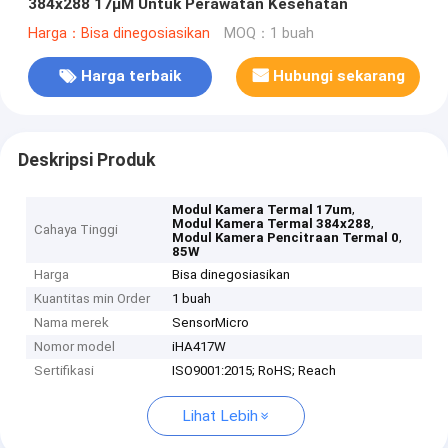
384x288 17μM Untuk Perawatan Kesehatan
Harga：Bisa dinegosiasikan
MOQ：1 buah
Harga terbaik
Hubungi sekarang
Deskripsi Produk
,
Modul Kamera Termal 17um
,
Modul Kamera Termal 384x288
Cahaya Tinggi
,
Modul Kamera Pencitraan Termal 0
85W
Harga
Bisa dinegosiasikan
Kuantitas min Order
1 buah
Nama merek
SensorMicro
Nomor model
iHA417W
Sertifikasi
ISO9001:2015; RoHS; Reach
Lihat Lebih