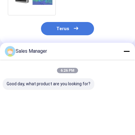
17μM
Terus
Sales Manager
Rekomendasi Produk
6:26 PM
Good day, what product are you looking for?
Long Wave Thermal
Modul Pencitraan
Modul Pencitr
Imaging Module
Termal Tak
Termal Tak
Dengan 640x512
Didinginkan LWIR
Didinginkan L
12μm Infrared
640x512/12µm
640x512 12µm
Detector
Dengan Sensitivitas
Detektor,
Harga terbaik
Harga terbaik
Harga terb