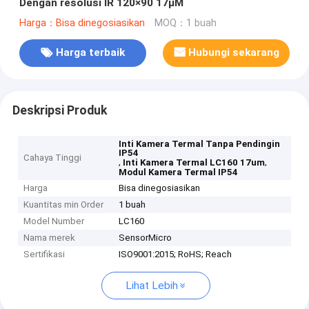
Dengan resolusi IR 120×90 17μM
Harga：Bisa dinegosiasikan
MOQ：1 buah
Harga terbaik
Hubungi sekarang
Deskripsi Produk
Inti Kamera Termal Tanpa Pendingin
IP54
Cahaya Tinggi
,
,
Inti Kamera Termal LC160 17um
Modul Kamera Termal IP54
Harga
Bisa dinegosiasikan
Kuantitas min Order
1 buah
Model Number
LC160
Nama merek
SensorMicro
Sertifikasi
ISO9001:2015; RoHS; Reach
Lihat Lebih