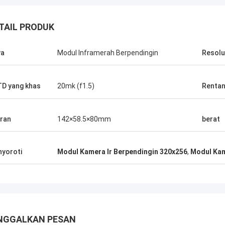
TAIL PRODUK
ya
Modul Inframerah Berpendingin
Resolu
D yang khas
20mk (f1.5)
Rentan
ran
142×58.5×80mm
berat
yoroti
Modul Kamera Ir Berpendingin 320x256
,
Modul Kam
NGGALKAN PESAN