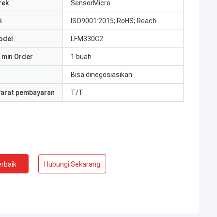
rek
SensorMicro
i
ISO9001:2015; RoHS; Reach
odel
LFM330C2
 min Order
1 buah
Bisa dinegosiasikan
yarat pembayaran
T/T
rbaik
Hubungi Sekarang