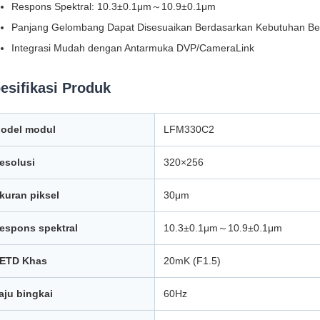
Respons Spektral: 10.3±0.1μm～10.9±0.1μm
Panjang Gelombang Dapat Disesuaikan Berdasarkan Kebutuhan B
Integrasi Mudah dengan Antarmuka DVP/CameraLink
esifikasi Produk
odel modul
LFM330C2
esolusi
320×256
kuran piksel
30μm
espons spektral
10.3±0.1μm～10.9±0.1μm
ETD Khas
20mK (F1.5)
aju bingkai
60Hz