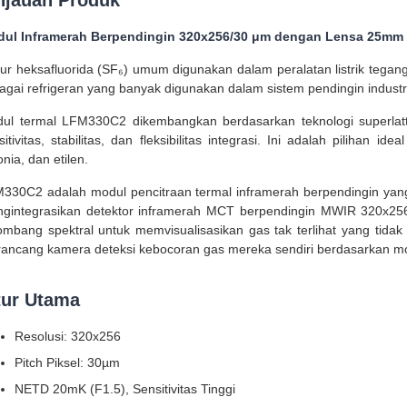
njauan Produk
ul Inframerah Berpendingin 320x256/30 μm dengan Lensa 25mm
fur heksafluorida (SF₆) umum digunakan dalam peralatan listrik tegan
agai refrigeran yang banyak digunakan dalam sistem pendingin indus
ul termal LFM330C2 dikembangkan berdasarkan teknologi superlattic
sitivitas, stabilitas, dan fleksibilitas integrasi. Ini adalah pilihan i
nia, dan etilen.
330C2 adalah modul pencitraan termal inframerah berpendingin yang
gintegrasikan detektor inframerah MCT berpendingin MWIR 320x25
ombang spektral untuk memvisualisasikan gas tak terlihat yang tidak
ancang kamera deteksi kebocoran gas mereka sendiri berdasarkan mo
tur Utama
Resolusi: 320x256
Pitch Piksel: 30µm
NETD 20mK (F1.5), Sensitivitas Tinggi