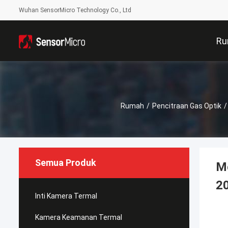
Wuhan SensorMicro Technology Co., Ltd
Ru
Rumah
/
Pencitraan Gas Optik
/
Semua Produk
M
20
Inti Kamera Termal
Kamera Keamanan Termal