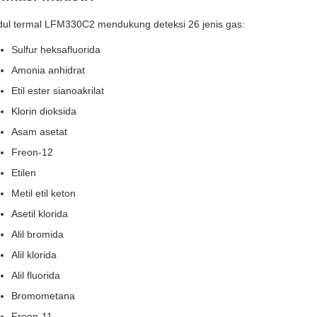
ul termal LFM330C2 mendukung deteksi 26 jenis gas:
Sulfur heksafluorida
Amonia anhidrat
Etil ester sianoakrilat
Klorin dioksida
Asam asetat
Freon-12
Etilen
Metil etil keton
Asetil klorida
Alil bromida
Alil klorida
Alil fluorida
Bromometana
Freon-11