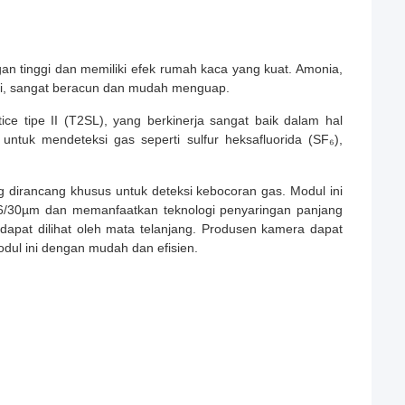
gan tinggi dan memiliki efek rumah kaca yang kuat. Amonia,
tri, sangat beracun dan mudah menguap.
e tipe II (T2SL), yang berkinerja sangat baik dalam hal
deal untuk mendeteksi gas seperti sulfur heksafluorida (SF₆),
 dirancang khusus untuk deteksi kebocoran gas. Modul ini
6/30µm dan memanfaatkan teknologi penyaringan panjang
 dapat dilihat oleh mata telanjang. Produsen kamera dapat
dul ini dengan mudah dan efisien.