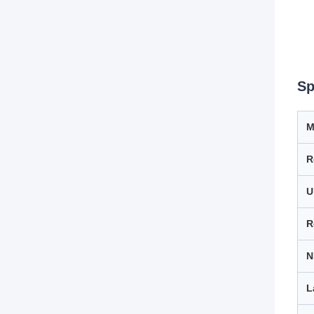
Sp
M
R
U
R
N
L