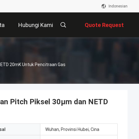
Indonesian
ta
Hubungi Kami
Quote Request
Suatu
 NETD 20mK Untuk Pencitraan Gas
an Pitch Piksel 30µm dan NETD
sal
Wuhan, Provinsi Hubei, Cina