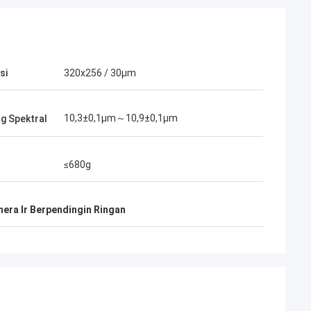
si
320x256 / 30μm
10,3±0,1μm～10,9±0,1μm
g Spektral
≤680g
era Ir Berpendingin Ringan