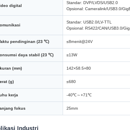
Standar: DVP/LVDS/USB2.0
ideo digital
Opsional: Cameralink/USB3.0/Gig
Standar: USB2.0/LV-TTL
omunikasi
Opsional: RS422/CAN/USB3.0/Gi
aktu pendinginan (23 ℃)
≤8menit@24V
onsumsi daya stabil (23 ℃)
≤13W
kuran (mm)
142×58.5×80
erat (g)
≤680
uhu kerja
-40℃～+71℃
anjang fokus
25mm
likasi Industri