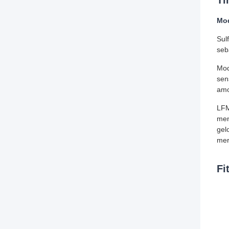
Ti
Mod
Sul
seb
Mod
sen
amo
LFM
men
gel
mer
Fi