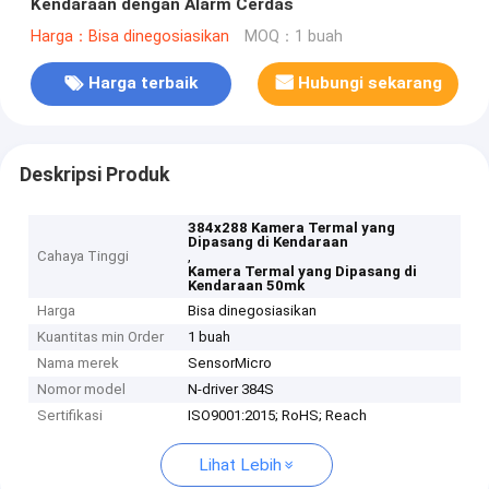
Kendaraan dengan Alarm Cerdas
Harga：Bisa dinegosiasikan
MOQ：1 buah
Harga terbaik
Hubungi sekarang
Deskripsi Produk
384x288 Kamera Termal yang
Dipasang di Kendaraan
Cahaya Tinggi
,
Kamera Termal yang Dipasang di
Kendaraan 50mk
Harga
Bisa dinegosiasikan
Kuantitas min Order
1 buah
Nama merek
SensorMicro
Nomor model
N-driver 384S
Sertifikasi
ISO9001:2015; RoHS; Reach
Lihat Lebih