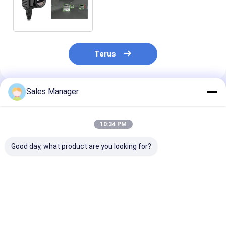
Kendaraan dengan Alarm
Cerdas
Terus
Sales Manager
Rekomendasi Produk
10:34 PM
Good day, what product are you looking for?
384x288 Resolusi
Kamera Termal yang
LWIR Thermal 
17μm Pixel Pitch
Dipasang di
Vision Camera
Vehicle Thermal
Kendaraan OEM
384x288 17μm 
Imaging Camera
untuk Sistem
Kamera Terma