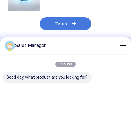
untuk Pencitraan Termal yang Jelas
Terus
Sales Manager
Rekomendasi Produk
1:45 PM
Good day, what product are you looking for?
Modul Pencitraan
Resolusi 640×512
Modul Imagin
Termal Resolusi
12μm Ukuran Piksel
Thermal Unco
640x512 dengan
≤25mK NETD Modul
dengan Resolu
Konsumsi Daya
Kamera Termal Inti
640x512 12μm 
Ultra-Rendah dan
Kamera LWIR
Pitch dan Kon
Harga terbaik
Harga terbaik
Harga terb
Ukuran Kompak
Daya 0,65W un