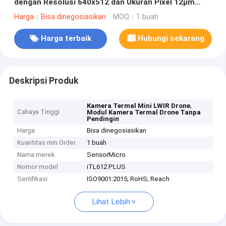
dengan Resolusi 640x512 dan Ukuran Pixel 12μm
untuk Pencitraan Termal yang Jelas
Harga：Bisa dinegosiasikan
MOQ：1 buah
Harga terbaik
Hubungi sekarang
Deskripsi Produk
,
Kamera Termal Mini LWIR Drone
Cahaya Tinggi
Modul Kamera Termal Drone Tanpa
Pendingin
Harga
Bisa dinegosiasikan
Kuantitas min Order
1 buah
Nama merek
SensorMicro
Nomor model
iTL612 PLUS
Sertifikasi
ISO9001:2015; RoHS; Reach
Lihat Lebih