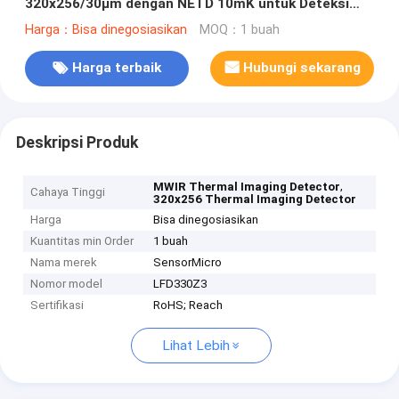
320x256/30µm dengan NETD 10mK untuk Deteksi
Kebocoran Gas VOC
Harga：Bisa dinegosiasikan
MOQ：1 buah
Harga terbaik
Hubungi sekarang
Deskripsi Produk
,
MWIR Thermal Imaging Detector
Cahaya Tinggi
320x256 Thermal Imaging Detector
Harga
Bisa dinegosiasikan
Kuantitas min Order
1 buah
Nama merek
SensorMicro
Nomor model
LFD330Z3
Sertifikasi
RoHS; Reach
Lihat Lebih