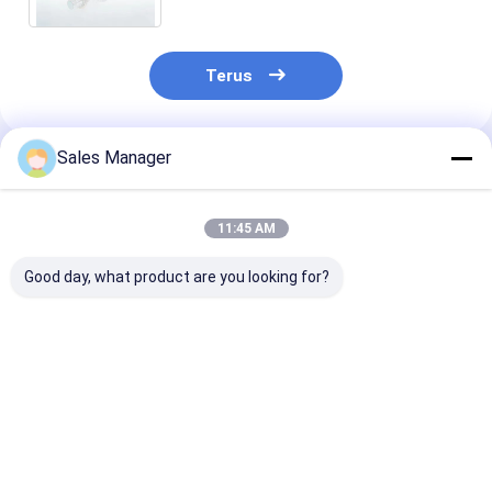
Terus
Sales Manager
Rekomendasi Produk
11:45 AM
Good day, what product are you looking for?
Detektor Pencitraan
Modul Kamera IR
MWIR Cooled O
Termal MWIR
Terdingin
Gas Imaging 
Berpendingin dengan
640x512/15μm
dengan
640×512/15μm untuk
dengan NETD 25mK
640x512/15μm
Deteksi Kebocoran
dan Rentang
Deteksi Keboc
Harga terbaik
Harga terbaik
Harga terb
Gas NETD 25mK
Spektral 3.2-3.5μm
Gas Sensitivit
Sensitivitas Tinggi
untuk Pencitraan
Tinggi