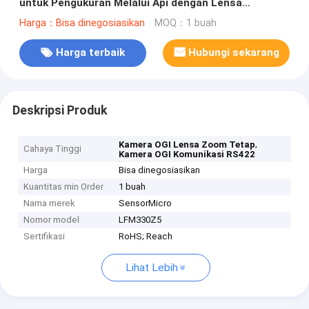
untuk Pengukuran Melalui Api dengan Lensa
23mm/55mm
Harga：Bisa dinegosiasikan
MOQ：1 buah
Harga terbaik
Hubungi sekarang
Deskripsi Produk
,
Kamera OGI Lensa Zoom Tetap
Cahaya Tinggi
Kamera OGI Komunikasi RS422
Harga
Bisa dinegosiasikan
Kuantitas min Order
1 buah
Nama merek
SensorMicro
Nomor model
LFM330Z5
Sertifikasi
RoHS; Reach
Lihat Lebih