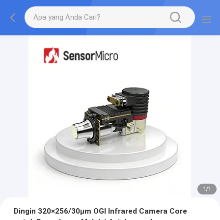
1
/
1
Dingin 320×256/30μm OGI Infrared Camera Core