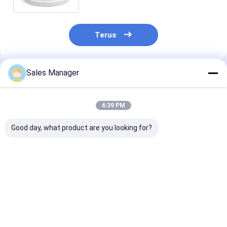
Terus
Sales Manager
Rekomendasi Produk
6:39 PM
Good day, what product are you looking for?
Detektor Pencitraan
Modul Kamera IR
MWIR Cooled O
Termal MWIR
Terdingin
Gas Imaging 
Berpendingin dengan
640x512/15μm
dengan
640×512/15μm untuk
dengan NETD 25mK
640x512/15μm
Deteksi Kebocoran
dan Rentang
Deteksi Keboc
Harga terbaik
Harga terbaik
Harga terb
Gas NETD 25mK
Spektral 3.2-3.5μm
Gas Sensitivit
Sensitivitas Tinggi
untuk Pencitraan
Tinggi