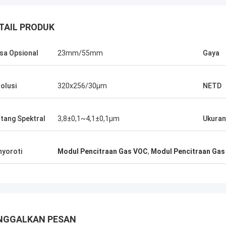
TAIL PRODUK
sa Opsional
23mm/55mm
Gaya
olusi
320x256/30μm
NETD
tang Spektral
3,8±0,1~4,1±0,1μm
Ukuran
yoroti
Modul Pencitraan Gas VOC
,
Modul Pencitraan Ga
NGGALKAN PESAN