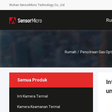
Wuhan SensorMicro Technology Co., Ltd
Ru
Rumah
/
Pencitraan Gas Opt
Semua Produk
In
un
Inti Kamera Termal
Kamera Keamanan Termal