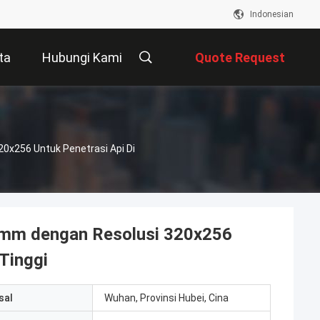
Indonesian
ta
Hubungi Kami
Quote Request
Suatu
0x256 Untuk Penetrasi Api Di
55mm dengan Resolusi 320x256
Tinggi
sal
Wuhan, Provinsi Hubei, Cina