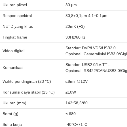
Ukuran piksel
30 μm
Respon spektral
30,8±0,1μm 4,1±0,1μm
NETD yang khas
20mK (F3)
Tingkat frame
30Hz/60Hz
Standar: DVP/LVDS/USB2.0
Video digital
Opsional: Cameralink/USB3.0/Gig
Standar: USB2.0/LV-TTL
Komunikasi
Opsional: RS422/CAN/USB3.0/Gi
Waktu pendinginan (23 °C)
≤8min@12V
Konsumsi daya stabil (23 °C)
≤10W
Ukuran (mm)
142*58,5*80
Berat (g)
≤ 680
Suhu kerja
-40°C+71°C