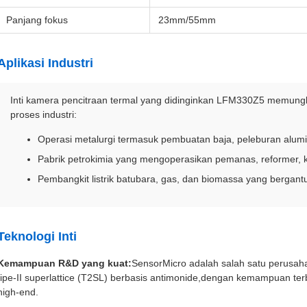
Panjang fokus
23mm/55mm
Aplikasi Industri
Inti kamera pencitraan termal yang didinginkan LFM330Z5 memungk
proses industri:
Operasi metalurgi termasuk pembuatan baja, peleburan alu
Pabrik petrokimia yang mengoperasikan pemanas, reformer, kr
Pembangkit listrik batubara, gas, dan biomassa yang bergan
Teknologi Inti
Kemampuan R&D yang kuat:
SensorMicro adalah salah satu perusaha
tipe-II superlattice (T2SL) berbasis antimonide,dengan kemampuan te
high-end.