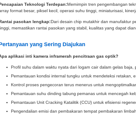
Pencapaian Teknologi Terdepan:
Memimpin tren pengembangan tekno
array format besar, piksel kecil, operasi suhu tinggi, miniaturisasi, kin
Rantai pasokan lengkap:
Dari desain chip mutakhir dan manufaktur 
tinggi, memastikan rantai pasokan yang stabil, kualitas yang dapat dia
Pertanyaan yang Sering Diajukan
Apa aplikasi inti kamera inframerah pencitraan gas optik?
Profil suhu dalam waktu nyata dari logam cair dalam gelas baja, 
Pemantauan kondisi internal tungku untuk mendeteksi retakan, ero
Kontrol proses pengecoran terus menerus untuk mengoptimalkan 
Pemantauan suhu dinding tabung pemanas untuk mencegah keb
Pemantauan Unit Cracking Katalitik (CCU) untuk efisiensi regener
Pengendalian emisi dan pembakaran tempat pembakaran limbah