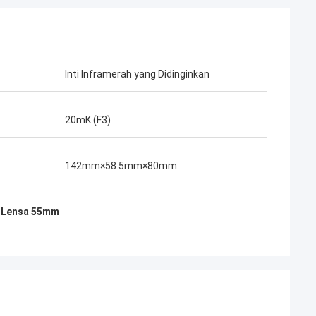
Inti Inframerah yang Didinginkan
20mK (F3)
142mm×58.5mm×80mm
s Lensa 55mm