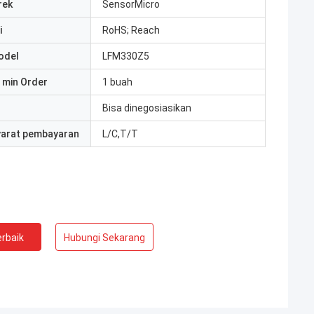
rek
SensorMicro
i
RoHS; Reach
odel
LFM330Z5
 min Order
1 buah
Bisa dinegosiasikan
yarat pembayaran
L/C,T/T
rbaik
Hubungi Sekarang