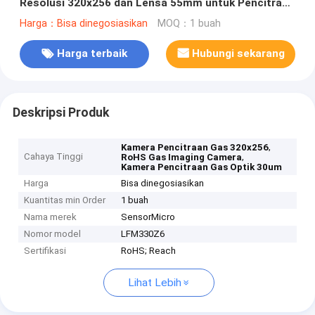
Resolusi 320x256 dan Lensa 55mm untuk Pencitraan
Gas Optik
Harga：Bisa dinegosiasikan
MOQ：1 buah
Harga terbaik
Hubungi sekarang
Deskripsi Produk
,
Kamera Pencitraan Gas 320x256
Cahaya Tinggi
,
RoHS Gas Imaging Camera
Kamera Pencitraan Gas Optik 30um
Harga
Bisa dinegosiasikan
Kuantitas min Order
1 buah
Nama merek
SensorMicro
Nomor model
LFM330Z6
Sertifikasi
RoHS; Reach
Lihat Lebih