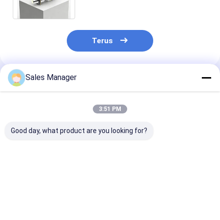
Pencitraan Gas Optik
Terus
Sales Manager
Rekomendasi Produk
3:51 PM
Good day, what product are you looking for?
Modul Kamera
VOCs Gas Leak
LFM330Z6
Termal Pendingin
Detection Detector
320x256/30μ
MWIR dengan Ukuran
Imaging Thermal
NETD Infrared
Piksel
MWIR Dingin dengan
Camera Core u
320x256/30μm untuk
Resolusi 320x256
Deteksi Keboc
Harga terbaik
Harga terbaik
Harga terb
Deteksi Kebocoran
dan Ukuran Pixel
Gas