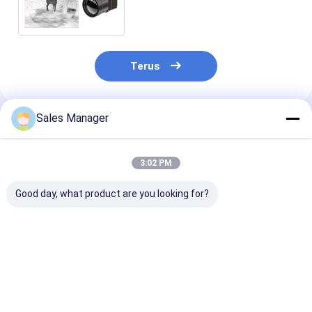
Terus
Sales Manager
Rekomendasi Produk
3:02 PM
Good day, what product are you looking for?
Uncooled Thermal
Inti Kamera Termal
Modul Kamera
Imaging Camera
LWIR Ringan Dengan
Termal Tidak 
Core dengan
Detektor Inframerah
dengan Resolu
Resolusi 640x512
Tanpa Pendingin
640x512 12μm
12μm Pixel Pitch dan
640x512
Ukuran Pixel d
Harga terbaik
Harga terbaik
Harga terb