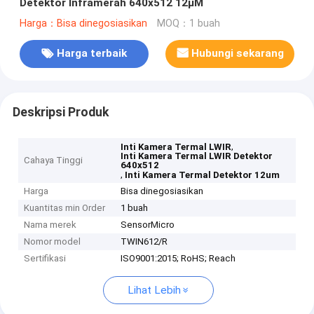
Detektor Inframerah 640x512 12μM
Harga：Bisa dinegosiasikan
MOQ：1 buah
Harga terbaik
Hubungi sekarang
Deskripsi Produk
,
Inti Kamera Termal LWIR
Inti Kamera Termal LWIR Detektor
Cahaya Tinggi
640x512
,
Inti Kamera Termal Detektor 12um
Harga
Bisa dinegosiasikan
Kuantitas min Order
1 buah
Nama merek
SensorMicro
Nomor model
TWIN612/R
Sertifikasi
ISO9001:2015; RoHS; Reach
Lihat Lebih