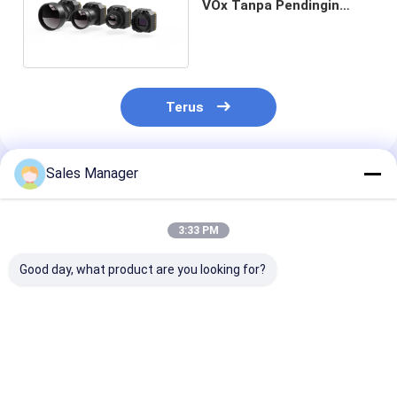
VOx Tanpa Pendingin
dengan Akurasi Suhu
Tinggi ±2℃
Terus
Sales Manager
Rekomendasi Produk
3:33 PM
Good day, what product are you looking for?
Modul Kamera
Modul Kamera
Inti Pencitraa
Termal Tanpa
Termal HD
Termal FPA T
Pendingin VOx
1280x1024 12μm
Pendingin