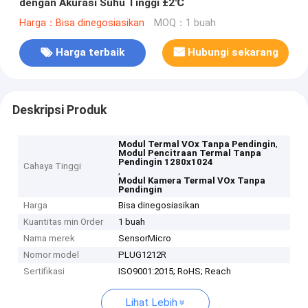
dengan Akurasi Suhu Tinggi ±2℃
Harga：Bisa dinegosiasikan
MOQ：1 buah
Harga terbaik
Hubungi sekarang
Deskripsi Produk
,
Modul Termal VOx Tanpa Pendingin
Modul Pencitraan Termal Tanpa
Pendingin 1280x1024
Cahaya Tinggi
,
Modul Kamera Termal VOx Tanpa
Pendingin
Harga
Bisa dinegosiasikan
Kuantitas min Order
1 buah
Nama merek
SensorMicro
Nomor model
PLUG1212R
Sertifikasi
ISO9001:2015; RoHS; Reach
Lihat Lebih