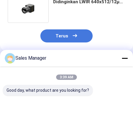
Didinginkan LWIR 640x512/12µm
Dengan Sensitivitas Termal
Tinggi
Terus
Sales Manager
Rekomendasi Produk
3:39 AM
Good day, what product are you looking for?
Long Wave Thermal
Modul Pencitraan
Modul Kamera
Imaging Module
Termal Tak
Termal Sensiti
Dengan 640x512
Didinginkan LWIR
Tinggi VOx LW