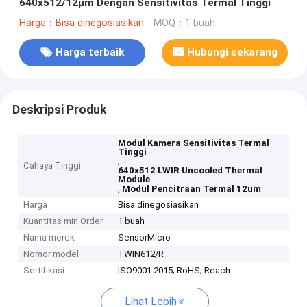
640x512/12µm Dengan Sensitivitas Termal Tinggi
Harga：Bisa dinegosiasikan
MOQ：1 buah
Harga terbaik
Hubungi sekarang
Deskripsi Produk
Modul Kamera Sensitivitas Termal
Tinggi
,
Cahaya Tinggi
640x512 LWIR Uncooled Thermal
Module
,
Modul Pencitraan Termal 12um
Harga
Bisa dinegosiasikan
Kuantitas min Order
1 buah
Nama merek
SensorMicro
Nomor model
TWIN612/R
Sertifikasi
ISO9001:2015; RoHS; Reach
Lihat Lebih